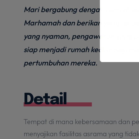
Mari bergabung dengan kami di a
Marhamah dan berikan yang terbai
yang nyaman, pengawasan yang pedu
siap menjadi rumah kedua bagi me
pertumbuhan mereka.
Detail
Tempat di mana kebersamaan dan pem
menyajikan fasilitas asrama yang tid