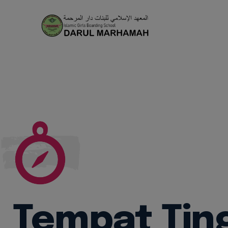
Tenta
Fasilit
Aul
As
Lab
Tempat Tin
Mas