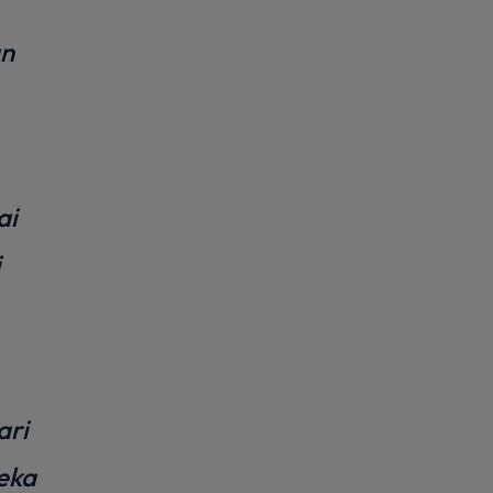
an
ai
i
ari
eka