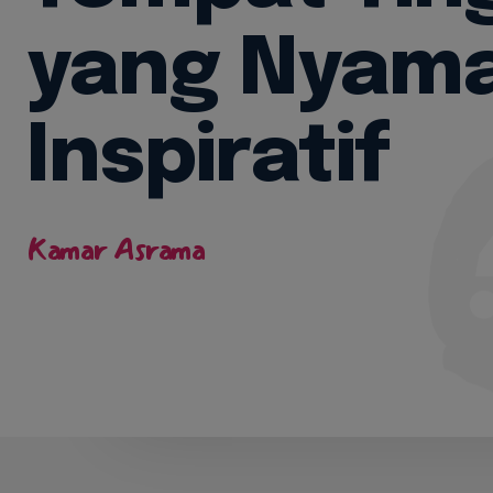
Per
yang Nyam
Galler
ID
KE
Inspiratif
Info Te
Hubun
Downl
Kamar Asrama