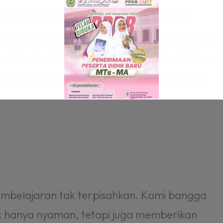
srama Pondok Pesantren IGBS Darul
k bagi anak-anak Anda. Dengan fasilitas
li, dan lingkungan yang inspiratif, kami
reka dalam perjalanan pendidikan dan
Daftar Sekarang
This will close in
15
seconds
belajaran tak terpisahkan. Kami bangga
ak hanya nyaman, tetapi juga memberikan