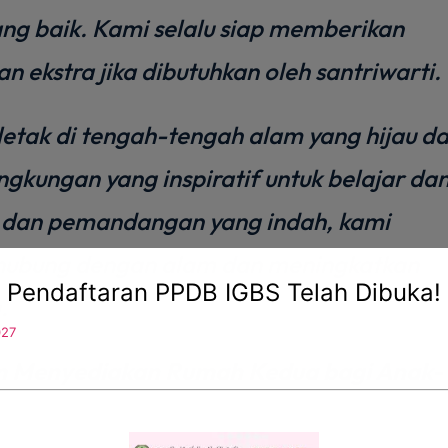
g baik. Kami selalu siap memberikan
 ekstra jika dibutuhkan oleh santriwarti.
letak di tengah-tengah alam yang hijau d
gkungan yang inspiratif untuk belajar da
 dan pemandangan yang indah, kami
hubung dengan alam dan meningkatkan
Pendaftaran PPDB IGBS Telah Dibuka!
.
027
m Menyediakan Rumah Kedua bagi Anak-