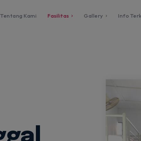
modal-check
Tentang Kami
Fasilitas
Gallery
Info Terk
Menu Utama
DAFTAR
ng Kami
as
a
rama
oratorium
Lab Komputer
Lab Tata Boga
Lab Tata Busana
Lab Fisika
ggal
Lab Kimia
jid