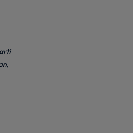
arti
an,