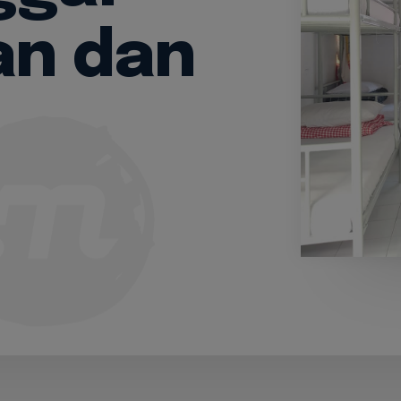
pustakaan
an dan
y
AROH
GIATAN SANTRI
rkini
gi Kami
oad