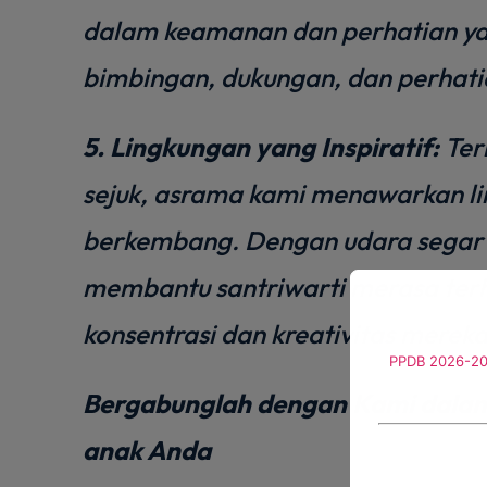
dalam keamanan dan perhatian yan
bimbingan, dukungan, dan perhatian
5. Lingkungan yang Inspiratif:
Ter
sejuk, asrama kami menawarkan lin
berkembang. Dengan udara segar
membantu santriwarti merasa ter
konsentrasi dan kreativitas mereka
PPDB 2026-2
Bergabunglah dengan Kami dala
anak Anda