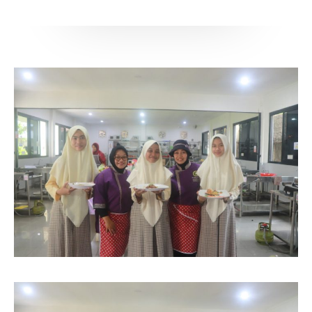
Perpustakaan
Gallery
IDAROH
KEGIATAN SANTRI
Info Terkini
Hubungi Kami
Download
DAFTAR