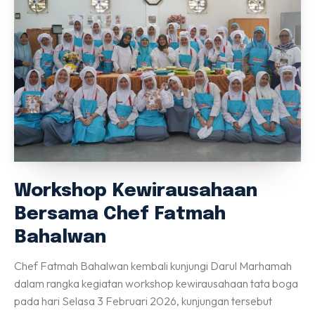
Perpustakaan
Gallery
IDAROH
KEGIATAN SANTRI
Info Terkini
Hubungi Kami
Download
DAFTAR
Workshop Kewirausahaan
Bersama Chef Fatmah
Bahalwan
Chef Fatmah Bahalwan kembali kunjungi Darul Marhamah
dalam rangka kegiatan workshop kewirausahaan tata boga
pada hari Selasa 3 Februari 2026, kunjungan tersebut