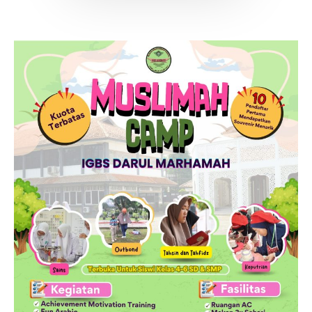
Perpustakaan
Gallery
IDAROH
KEGIATAN SANTRI
Info Terkini
Hubungi Kami
Download
DAFTAR