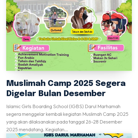
Perpustakaan
Gallery
IDAROH
KEGIATAN SANTRI
Info Terkini
Hubungi Kami
Download
DAFTAR
Muslimah Camp 2025 Segera
Digelar Bulan Desember
Islamic Girls Boarding School (IGBS) Darul Marhamah
segera menggelar kembali kegiatan Muslimah Camp 2025
yang akan dilaksanakan pada tanggal 26-28 Desember
2025 mendatang. Kegiatan...