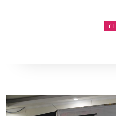
Per
Galler
ID
KE
Info Te
Hubun
Downl