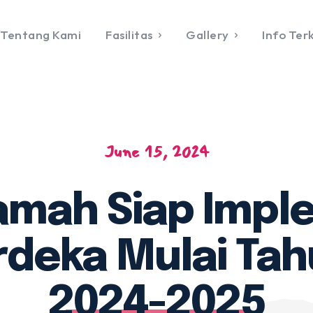
Tentang Kami
Fasilitas
Gallery
Info Terk
Menu Utama
DAFTAR
ng Kami
as
a
June 15, 2024
rama
oratorium
Lab Komputer
amah Siap Impl
Lab Tata Boga
Lab Tata Busana
deka Mulai Tah
Lab Fisika
Lab Kimia
2024-2025
jid