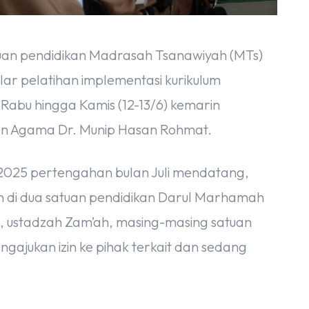
uan pendidikan Madrasah Tsanawiyah (MTs)
r pelatihan implementasi kurikulum
i Rabu hingga Kamis (12-13/6) kemarin
n Agama Dr. Munip Hasan Rohmat.
2025 pertengahan bulan Juli mendatang,
n di dua satuan pendidikan Darul Marhamah
n, ustadzah Zam’ah, masing-masing satuan
gajukan izin ke pihak terkait dan sedang