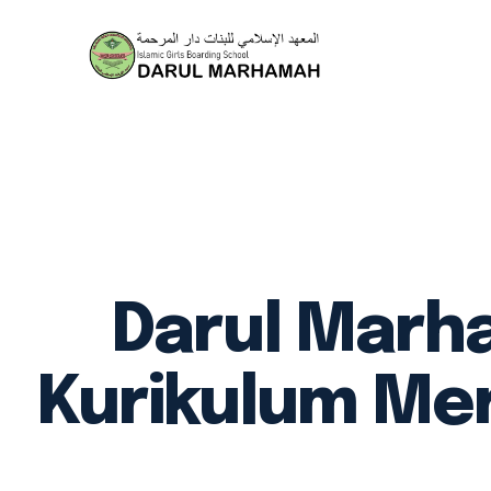
Tenta
Fasilit
Aul
As
Lab
Darul Marh
Kurikulum Mer
Mas