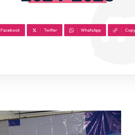
pustakaan
y
AROH
Facebook
Twitter
WhatsApp
Copy
GIATAN SANTRI
rkini
gi Kami
oad