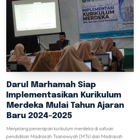
Perpustakaan
Gallery
IDAROH
KEGIATAN SANTRI
Info Terkini
Hubungi Kami
Download
DAFTAR
Darul Marhamah Siap
Implementasikan Kurikulum
Merdeka Mulai Tahun Ajaran
Baru 2024-2025
Menjelang penerapan kurikulum merdeka di satuan
pendidikan Madrasah Tsanawiyah (MTs) dan Madrasah